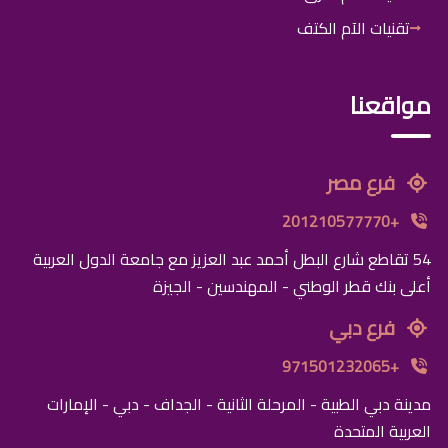
تقنيات الآم الكتف
مواقعنا
فرع مصر
+201210577770
54 تقاطع شارع البطل أحمد عبد العزيز مع جامعة الدول العربية
أعلى بنك قطر الوطني - المهندسين - الجيزة
فرع دبي
+971501232065
مدينة دبي الطبية - المرحلة الثانية - الجداف - دبي - الإمارات
العربية المتحدة