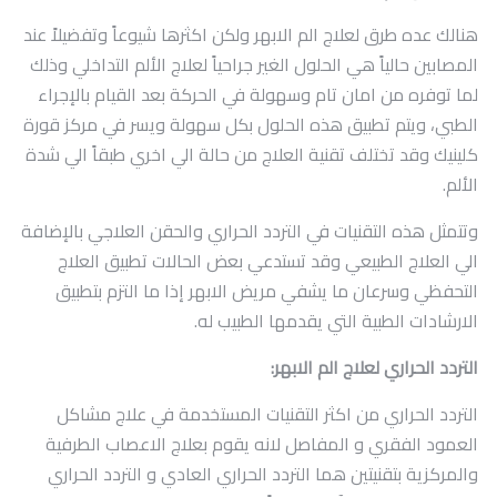
هنالك عده طرق لعلاج الم الابهر ولكن اكثرها شيوعاً وتفضيلاً عند
المصابين حالياً هي الحلول الغير جراحياً لعلاج الألم التداخلي وذلك
لما توفره من امان تام وسهولة في الحركة بعد القيام بالإجراء
الطبي، ويتم تطبيق هذه الحلول بكل سهولة ويسر في مركز قورة
كلينيك وقد تختلف تقنية العلاج من حالة الي اخري طبقاً الي شدة
الألم.
وتتمثل هذه التقنيات في التردد الحراري والحقن العلاجي بالإضافة
الي العلاج الطبيعي وقد تستدعي بعض الحالات تطبيق العلاج
التحفظي وسرعان ما يشفي مريض الابهر إذا ما التزم بتطبيق
الارشادات الطبية التي يقدمها الطبيب له.
التردد الحراري لعلاج الم الابهر:
التردد الحراري من اكثر التقنيات المستخدمة في علاج مشاكل
العمود الفقري و المفاصل لانه يقوم بعلاج الاعصاب الطرفية
والمركزية بتقنيتين هما التردد الحراري العادي و التردد الحراري