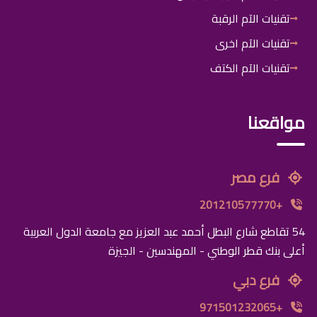
تقنيات الآم الرقبة
تقنيات الآم اخرى
تقنيات الآم الكتف
مواقعنا
فرع مصر
+201210577770
54 تقاطع شارع البطل أحمد عبد العزيز مع جامعة الدول العربية
أعلى بنك قطر الوطني - المهندسين - الجيزة
فرع دبي
+971501232065